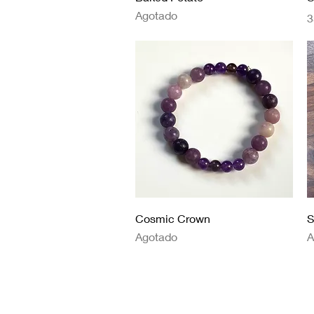
Agotado
P
3
Vista rápida
Cosmic Crown
S
Agotado
A