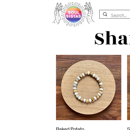
Sha
Vista rápida
Baked Potato
S