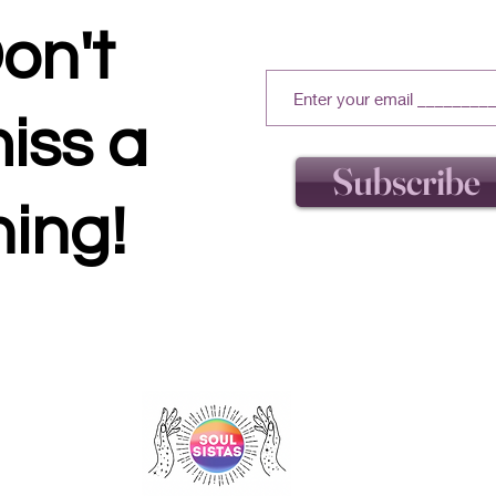
on't
iss a
Subscribe
hing!