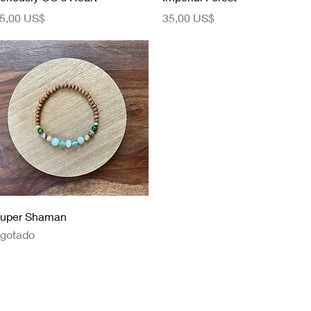
recio
Precio
5,00 US$
35,00 US$
Vista rápida
uper Shaman
gotado