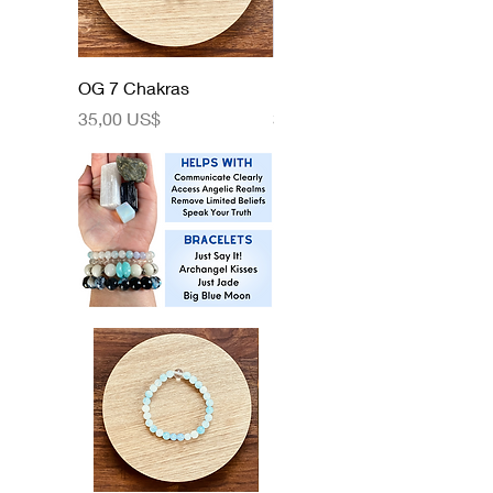
OG 7 Chakras
Like Woah!
Precio
Precio
35,00 US$
35,00 US$