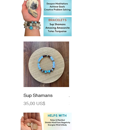
Sup Shamans
Amazing Amazonite
Precio
Precio
35,00 US$
35,00 US$