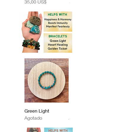
Precio
Precio
35,00 US$
35,00 US$
Green Light
Heart Healing
Agotado
Agotado