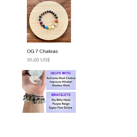
OG 7 Chakras
Like Woah!
Precio
Precio
35,00 US$
35,00 US$