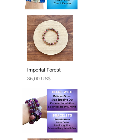
Imperial Forest
Pink Hottie
Precio
Precio
35,00 US$
35,00 US$