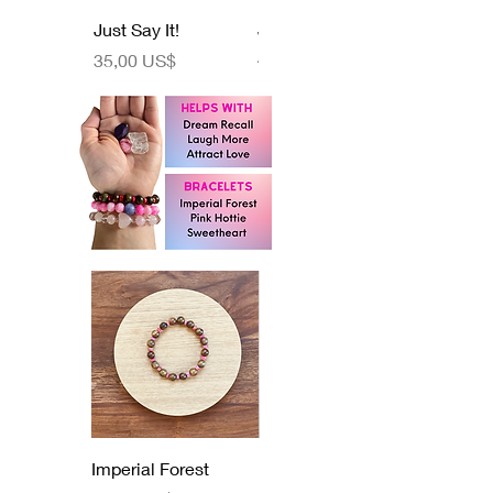
Just Say It!
Just Jade
Agotado
Precio
35,00 US$
Imperial Forest
Pink Hottie